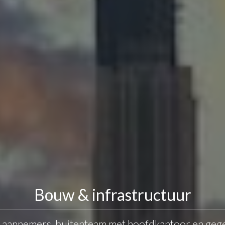
Bouw & infrastructuur
 aannemers, buitenteam met hoofdkantoor en gege