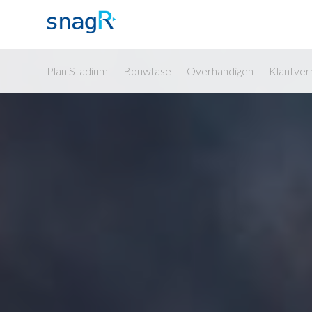
Plan Stadium
Bouwfase
Overhandigen
Klantver