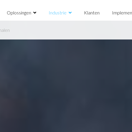
Oplossingen
Industrie
Klanten
Implemen
halen