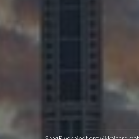
SnagR verbindt ontwikkelaars met