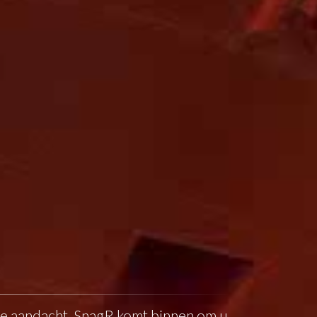
ige aandacht. SnagR komt binnen om u