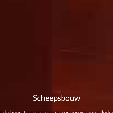
Scheepsbouw
t de hoogste precisie samen en vereist uw volled