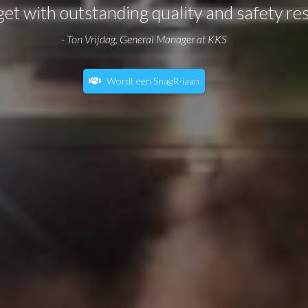
et with outstanding quality and safety res
- Ton Vrijdag, General Manager at KKS
Wordt een SnagR-iaan